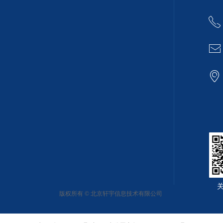
ꂅ
ꂘ
ꀷ
版权所有 ©
北京轩宇信息技术有限公司