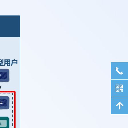
끅
낃
녕