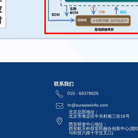
联系我们
ꂅ
010 - 68378925
ꂘ
hr@sunwiseinfo.com
北京总部地址：
北京市海淀区中关村南三街16号
ꀷ
西安研发中心地址：
西安航天科技军民融合创新中心(团
与科技六路十字交叉口)