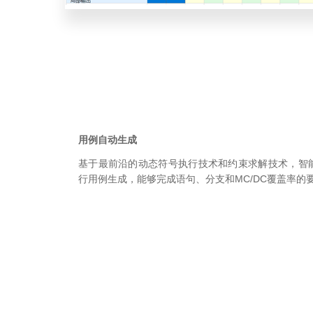
用例自动生成
基于最前沿的动态符号执行技术和约束求解技术，智
行用例生成，能够完成语句、分支和MC/DC覆盖率的