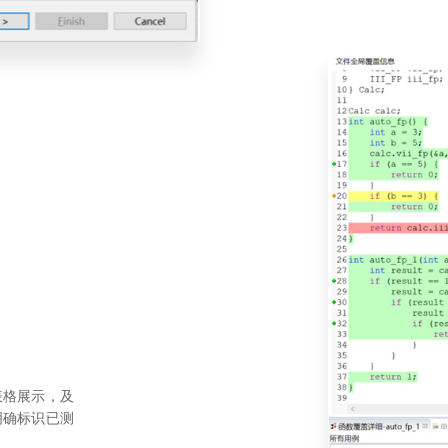
表格展示，及
明确标识已测