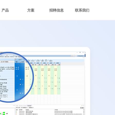
产品
方案
招聘信息
联系我们