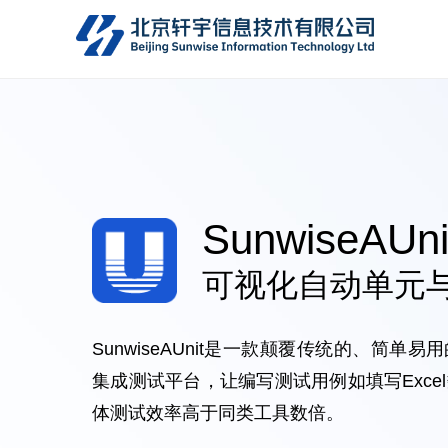
SunwiseAUni
可视化自动单元
SunwiseAUnit是一款颠覆传统的、简单
集成测试平台，让编写测试用例如填写Exce
体测试效率高于同类工具数倍。