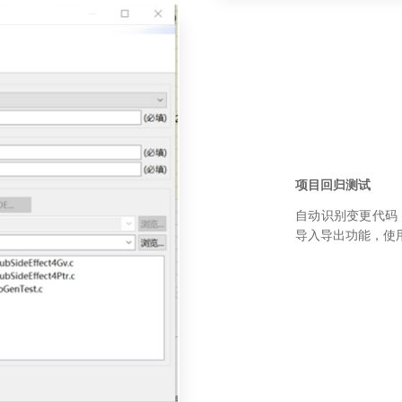
项目回归测试
自动识别变更代码
导入导出功能，使