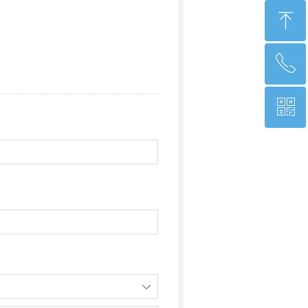
ꁸ
ꂅ
回到顶部
ꀥ
010-68379213-825
微信客服
ꄳ